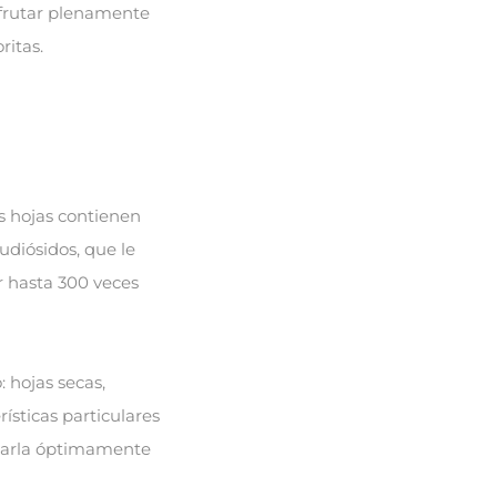
sfrutar plenamente
ritas.
us hojas contienen
udiósidos, que le
r hasta 300 veces
 hojas secas,
ísticas particulares
lizarla óptimamente