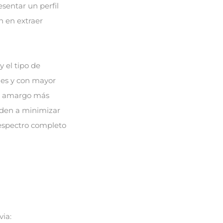
esentar un perfil
n en extraer
 el tipo de
les y con mayor
or amargo más
nden a minimizar
 espectro completo
via: