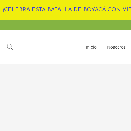
Ir
¡CELEBRA ESTA BATALLA DE BOYACÁ CON VIT
al
contenido
Inicio
Nosotros