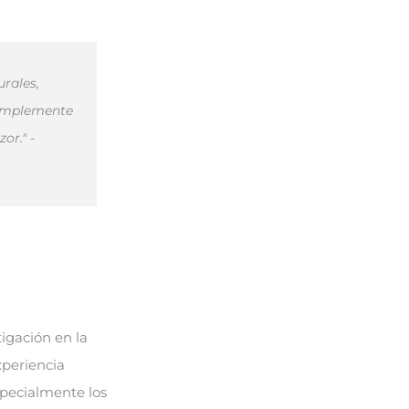
urales,
simplemente
or." -
igación en la
xperiencia
specialmente los