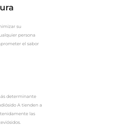
gura
nimizar su
cualquier persona
mprometer el sabor
 más determinante
udiósido A tienden a
etenidamente las
eviósidos.