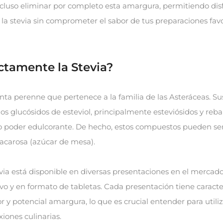
ncluso eliminar por completo esta amargura, permitiendo di
 la stevia sin comprometer el sabor de tus preparaciones favo
ctamente la Stevia?
anta perenne que pertenece a la familia de las Asteráceas. S
 glucósidos de esteviol, principalmente esteviósidos y reba
so poder edulcorante. De hecho, estos compuestos pueden se
acarosa (azúcar de mesa).
via está disponible en diversas presentaciones en el mercado:
lvo y en formato de tabletas. Cada presentación tiene caracter
r y potencial amargura, lo que es crucial entender para uti
iones culinarias.