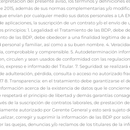
inencia para la cual fueron creados. 6. Se establecerán en Colombia como canales mínimos de información comunicación mínima a favor de los titulares de los datos personales: (i) dirección física y (ii) correo electrónico, para que aquellos puedan consultar, rectificar y/o revocar la autorización respecto del uso de sus datos personales. 7. La información sujeta a Tratamiento se deberá manejar con las medidas técnicas, humanas y administrativas que sean necesarias para otorgar seguridad a los registros evitando su adulteración, pérdida, consulta, uso o acceso no autorizado o fraudulento. 8. Todas las personas que intervengan en el Tratamiento de datos personales, están obligadas a garantizar la reserva de la información, inclusive después de finalizada su relación. Derechos de los Titulares Serán derechos de los Titulares de los datos personales: 1) Conocer, acceder, actualizar, revocar, suprimir, ejercer Habeas Data, y rectificar sus datos personales. 2) Ser informado previa solicitud escrita, respecto del uso que se le ha dado a sus datos personales. 3) Presentar ante la Superintendencia de Industria y Comercio quejas por infracciones a usos indebidos o no autorizados respecto de sus datos personales. 4) Revocar la autorización y/o solicitar la supresión del dato cuando en el Tratamiento, no se respeten los principios, derechos y garantías constitucionales y legales. Versión No. 1 12/04 /17. Aprobado por la Gerencia General en fecha del 26 de Mayo de 2017 5) Acceder en forma gratuita a sus datos personales que hayan sido objeto de Tratamiento. 6) Los demás establecidos en la normatividad vigente. Declaración de Privacidad. La privacidad de la información de los titulares es muy importante para de LA EMPRESA Es por esa razón que se toman las precauciones y recaudos para resguardar su información. LA EMPRESA recopila la información de los titulares de los datos personales con fines estadísticos internos, compartiéndola con sus empresas relacionadas, así como para evaluar sus preferencias y ofrecerles un mejor servicio además de enviar a los titulares informaciòn y/o publicidad relacionada con la empresa y/o con terceros. Los titulares de los datos personales podrán ejercitar los derechos de conocer, acceder, retirar y actualizar su Información Personal, incluyendo su dirección de e-mail, así como a oponerse al tratamiento de la misma y a ser informado de las cesiones llevadas a cabo, todo ello de conformidad a lo dispuesto en la normativa aplicable. Los titulares de los datos personales garantizan y responden, en cualquier caso, de la veracidad, exactitud, vigencia y autenticidad de la Información Personal facilitada y se comprometen a mantenerla debidamente actualizada. El titular de los datos personales podrá revisar, actualizar, y solicitar desactivar enviando un correo indicado en el presente documento. LA EMPRESA podrá mantener información personal que previamente haya sido objeto de modificación o eliminación de los titulares de los datos personales, con la finalidad de resolver disputas o reclamaciones, detectar problemas o incidencias y solucionarlos, por un período de tiempo determinado por la ley o determinado por la finalidad que se persiga. En cualquier caso, la Información Personal de un titular no será inmediatamente retirada de nuestros archivos. LA EMPRESA podrá enviar información o mensajes por e-mail sobre nuevos servicios, mostrar publicidad o promociones, banners de la EMPRESA y/o de terceros, de interés para los titulares de los datos personales, noticias además de la información expresamente autorizada en la sección de preferente. No obstante lo anterior, cuando el titular acceda a sitios y/o contenidos diferentes de la EMPRESA, entiende que la EMPRESA no responde por aquellos, y el titular quedará sujeto a los términos y condiciones de tales sitios web. Si el 