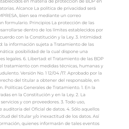
titular de los datos personales lo prefiere, puede solicitar que lo excluyan de las listas para el envío de información promocional o publicitaria al correo indicado en el presente documento. Cookies El titular de los datos personales conoce y acepta que LA EMPRESA podrá utilizar un sistema de seguimiento mediante la utilización de cookies (las "Cookies"). Las Cookies son pequeños archivos que se instalan en el disco rígido, con una duración limitada en el tiempo que ayudan a personalizar los servicios. Las Cookies se utilizan con el fin de conocer los intereses, el comportamiento y la demografía de quienes visitan o son titulares de los datos personales de su sitio web y de esa forma, comprender mejor sus necesidades e intereses y darles un mejor servicio o proveerles información relacionada. También usaremos la información obtenida por intermedio de las Cookies para analizar las páginas navegadas por el visitante o titulares de los datos personales, las búsquedas realizadas, mejorar nuestras Versión No. 1 12/04 /17. Aprobado por la Gerencia General en fecha del 26 de Mayo de 2017 iniciativas comerciales y promocionales, mostrar publicidad o promociones, banners de interés, noticias sobre LA EMPRESA, así como personalizar dichos contenidos, presentación y servicios; también podremos utilizar Cookies para promover y hacer cumplir las reglas y seguridad de LA EMPRESA. Utilizamos adicionalmente las Cookies para que el titular de los datos personales no tenga que introducir su clave tan frecuentemente durante una sesión de navegación, también para contabilizar y corroborar las inscripciones, la actividad del titular de los datos personales y otros conceptos para acuerdos comerciales, siempre teniendo como objetivo de la instalación de las Cookies, el beneficio del titular de los datos personales que la recibe. Se establece que la instalación, permanencia y existencia de las Cookies en el computador del titular de los datos personales depende de su exclusiva voluntad y puede ser eliminada de su computador cuando el titular de los datos personales así lo desee. Se aclara expresamente que estas políticas cubre la utilización de Cookies y no la utilización de Cookies por parte de anunciantes. Nosotros no controlamos el uso de Cookies por terceros. LA EMPRESA no se hace responsable por interceptaciones ilegales o violación de sus sistemas o bases de datos por parte de personas no autorizadas. LA EMPRESA Tampoco se hace responsable por la indebida utilización de la información obtenida por esos medios. Transferencia de la información Transferimos su información para determinados propósitos y a terceros, de la siguiente manera: Empresas o instituciones vinculadas a LA EMPRESA: Compartimos su información con las empresas o instituciones vinculadas a LA EMPRESA, según sea necesario para: procesar y almacenar datos; proveer acceso a nuestros servicios; proveer servicio al cliente; tomar decisiones sobre mejoras en el servicio y desarrollo de contenido; y de acuerdo con lo descrito en esta Declaración d