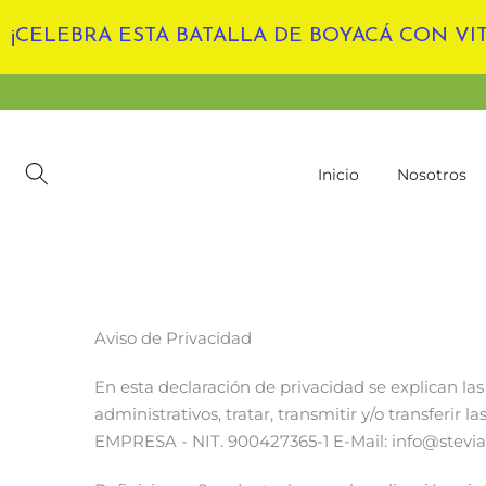
Ir
¡CELEBRA ESTA BATALLA DE BOYACÁ CON VIT
al
contenido
Inicio
Nosotros
Aviso de Privacidad
En esta declaración de privacidad se explican las 
administrativos, tratar, transmitir y/o transfe
EMPRESA - NIT. 900427365-1 E-Mail: info@stevia.