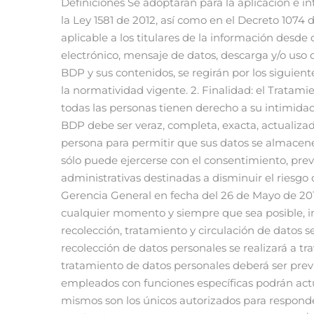
Definiciones Se adoptarán para la aplicación e interpretación del presente aviso, los términos y definiciones establecidos en materia de protección de BDP en la Ley 1581 de 2012, así como en el Decreto 1074 de 2015, además de sus normas complementarias y/o modificatorias. Alcance La política de privacidad será aplicable a los titulares de la información desde que envían por cualquier medio sus datos personales a LA EMPRESA, bien sea mediante un correo electrónico, mensaje de datos, descarga y/o uso de aplicaciones, la suscripción de un contrato y/o el envío de un formulario. Principios La protección de las BDP y sus contenidos, se regirán por los siguientes principios: 1. Legalidad: el Tratamiento de las BDP, debe desarrollarse dentro de los límites establecidos por la normatividad vigente. 2. Finalidad: el Tratamiento de las BDP, debe obedecer a una finalidad legítima de acuerdo con la Constitución y la Ley. 3. Intimidad: todas las personas tienen derecho a su intimidad personal y familiar, así como a su buen nombre. 4. Veracidad: la información sujeta a Tratamiento de las BDP debe ser veraz, completa, exacta, actualizada, comprobable y comprensible. 5. Autodeterminación informática: posibilidad de la cual dispone una persona para permitir que sus datos se almacenen, circulen y sean usados de conformidad con las regulaciones legales. 6. Libertad: el Tratamiento de las BDP sólo puede ejercerse con el consentimiento, previo, expreso e informado del Titular. 7. Seguridad: se realizará el tratamiento con medidas técnicas, humanas y administrativas destinadas a disminuir el riesgo de adulteración, pérdida, consulta o acceso no autorizado fraudulento. Versión No. 1 12/04 /17. Aprobado por la Gerencia General en fecha del 26 de Mayo de 2017 8. Transparencia: en el tratamiento debe garantizarse el derecho del titular a obtener del responsable, en cualquier momento y siempre que sea posible, información acerca de la existencia de datos que le conciernen. Políticas Generales de Tratamiento. 1. En la recolección, tratamiento y circulación de datos se respetará el principio de libertad y demás garantías consagradas en la Constitución y en la Ley. 2. La recolección de datos personales se realizará a través de la suscripción de contratos laborales, de prestación de servicios y con proveedores. 3. Todo uso, tratamiento de datos personales deberá ser previamente autorizado por Gerente General y esto será sujeto de auditoría del Oficial de datos. 4. Sólo aquellos empleados con funciones específicas podrán actualizar, corregir y suprimir la información de las BDP por solicitud del titular y/o inexactitud de los datos. Así mismos son los únicos autorizados para responder las quejas, denuncias y/o reclamos de los titulares de la información, quienes informarán de tales eventos al Oficial de bases de datos. 5. El envío, cesión y/o transferencia de las BDP, estará limitado única y exclusivamente a aquellos datos personales, para los cuales se cuente con autorización de ser transferidos a terceros y siempre que sea dentro de los límites de la finalidad, necesidad y pert