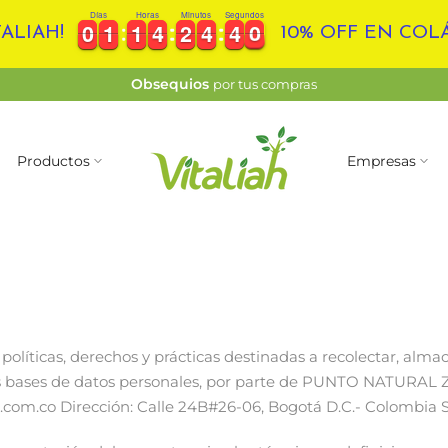
Días
Horas
Minutos
Segundos
4
0
0
0
1
1
1
1
4
4
2
2
4
4
3
9
0
0
1
1
1
1
4
4
2
2
4
4
3
4
9
0
ALIAH!
10% OFF EN CO
Obtén descuento
adicional por pagos por PSE
Productos
Empresas
políticas, derechos y prácticas destinadas a recolectar, almac
rir las bases de datos personales, por parte de PUNTO NATUR
com.co Dirección: Calle 24B#26-06, Bogotá D.C.- Colombia Sit