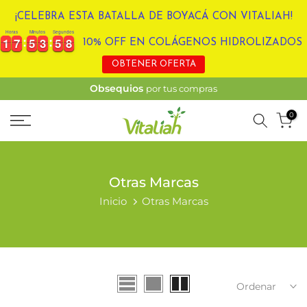
Ir
¡CELEBRA ESTA BATALLA DE BOYACÁ CON VITALIAH!
al
Horas
Minutos
Segundos
1
1
7
7
5
5
3
3
5
5
8
1
1
7
7
5
5
3
3
5
5
8
9
10% OFF EN COLÁGENOS HIDROLIZADOS
contenido
OBTENER OFERTA
Obsequios
por tus compras
0
Otras Marcas
Inicio
Otras Marcas
Ordenar