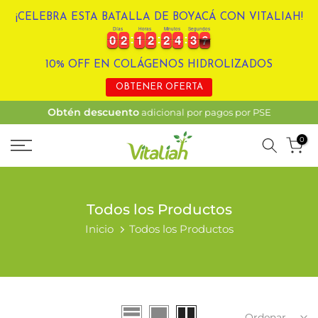
Ir
¡CELEBRA ESTA BATALLA DE BOYACÁ CON VITALIAH!
Días
Horas
Minutos
Segundos
al
0
0
2
2
1
1
2
2
2
2
4
4
3
3
6
0
0
2
2
1
1
2
2
2
2
4
4
3
3
6
7
contenido
10% OFF EN COLÁGENOS HIDROLIZADOS
OBTENER OFERTA
Obtén descuento
adicional por pagos por PSE
0
Todos los Productos
Inicio
Todos los Productos
Ordenar