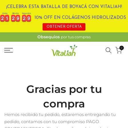
Ir
¡CELEBRA ESTA BATALLA DE BOYACÁ CON VITALIAH!
al
Horas
Minutos
Segundos
2
2
1
1
2
2
9
9
2
9
2
2
1
1
2
2
9
9
2
3
9
0
10% OFF EN COLÁGENOS HIDROLIZADOS
contenido
OBTENER OFERTA
Obsequios
por tus compras
0
Gracias por tu
compra
Hemos recibido tu pedido, estaremos entregando tu
pedido, contamos con tu compromiso PAGO