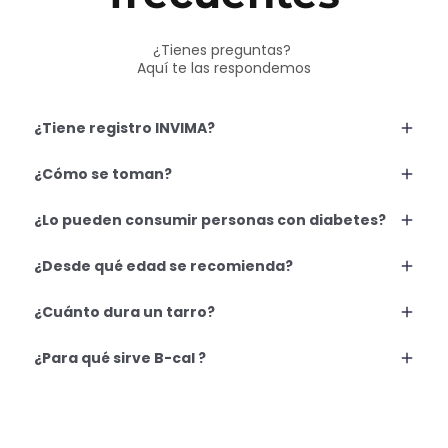
¿Tienes preguntas?
Aquí te las respondemos
¿Tiene registro INVIMA?
Sí, colágeno hidrolizado de Vitaliah pro cuenta con
¿Cómo se toman?
RSA-0021928-2022
en Colombia, lo que garantiza
respaldo y confianza en su consumo.
Mezcla
1 ½ cucharadas dosificadoras
en un vaso
¿Lo pueden consumir personas con diabetes?
de agua, leche o yogur
Puedes prepararlo en:
Vitaliah B-CAL no contiene azúcar añadida, ni
¿Desde qué edad se recomienda?
Licuadora
(quedará más espumoso)
soya
ni maltodextrina;
está endulzado
Vaso agitando
por 3 minutos.
naturalmente con estevia, por lo que puede ser una
Se recomiendan
a partir de los 18 años en
Lo puedes disfrutar
¿Cuánto dura un tarro?
frío o caliente
, o mezclarlo con
opción para personas que buscan evitar azúcar.
adelante
.
frutas para un batido más espeso.
Importante:
Personas con diabetes deben consultar
Cada tarro trae aproximadamente
23 porciones.
a su profesional de salud antes de agregar cualquier
¿Para qué sirve B-cal ?
suplemento nuevo, especialmente si contiene
Vitaliah B-Cal es una bebida funcional en polvo
carbohidratos, vitaminas y minerales que pueden
pensada para complementar tu alimentación diaria
influir en su plan alimentario.
de forma práctica. Su combinación de calcio,