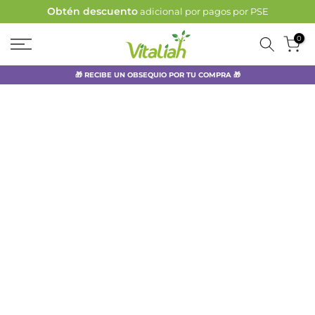
Obtén descuento
adicional por pagos por PSE
Ir
al
0
contenido
🎁 RECIBE UN OBSEQUIO POR TU COMPRA 🎁