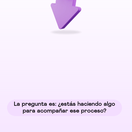
No recomendado para personas con
etiqueta.
alergia a las almendras.
La pregunta es: ¿estás haciendo algo
para acompañar ese proceso?