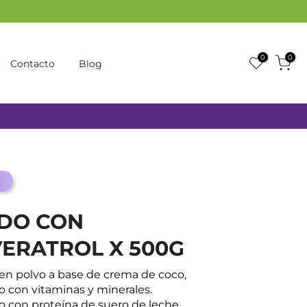
0
0
Contacto
Blog
IDO CON
ERATROL X 500G
en polvo a base de crema de coco,
o con vitaminas y minerales.
 con proteína de suero de leche,