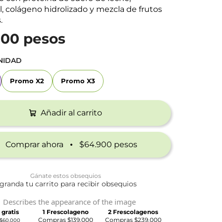
l, colágeno hidrolizado y mezcla de frutos
.
900 pesos
NIDAD
Promo X2
Promo X3
Promo X2
Promo X3
Añadir al carrito
Comprar ahora
$64.900 pesos
Gánate estos obsequios
granda tu carrito para recibir obsequios
 gratis
1 Frescolageno
2 Frescolagenos
Compras $139.000
Compras $239.000
$60.000