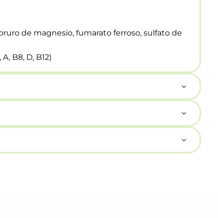
loruro de magnesio, fumarato ferroso, sulfato de
 A, B8, D, B12)
puma, o puede prepararse manualmente agitando
a los derivados lácteos.
(30 g) en un vaso (240 ml) de agua por 1 minuto.
eres embarazadas o en lactancia deben
rse con frutas o hielo y obtendrá un delicioso batido.
.
a temperatura ambiente lejos de la luz directa.
nor tiempo posible.
ión adversa.
la etiqueta.