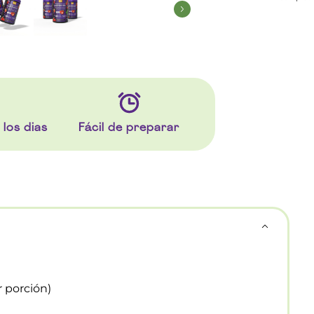
 los dias
Fácil de preparar
 porción)