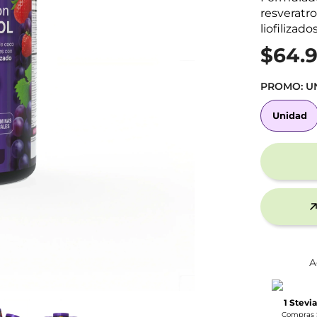
resveratro
liofilizados
$64.
PROMO:
U
Unidad
Unidad
A
1 Stevia
Compras 