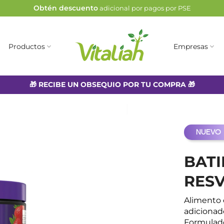
Obtén descuento
adicional por pagos por PSE
Productos
Empresas
🎁 RECIBE UN OBSEQUIO POR TU COMPRA 🎁
NUEVO
BAT
RESV
Alimento 
adicionad
Formulado