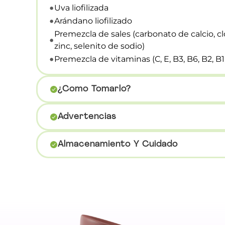
Uva liofilizada
Arándano liofilizado
Premezcla de sales (carbonato de calcio, c
zinc, selenito de sodio)
Premezcla de vitaminas (C, E, B3, B6, B2, B1,
¿como Tomarlo?
Utilice una licuadora si desea más es
Advertencias
con una cuchara.
No recomendado para personas con alergia 
Mezcle 1 y 1/2 cucharadas dosificadoras 
Almacenamiento Y Cuidado
Personas con enfermedades crónicas, muj
Disfrútelo frío o caliente. Puede mezcla
consultar a su médico antes de consumirlo
Mantener en un lugar fresco y seco 
No exceder la porción recomendada.
Una vez abierto, consumir en el me
Suspender su uso si presenta alguna reacc
Ver lote y fecha de vencimiento en 