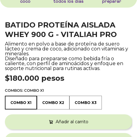
coco
todos los dias
preparar
BATIDO PROTEÍNA AISLADA
WHEY 900 G - VITALIAH PRO
Alimento en polvo a base de proteína de suero
lácteo y crema de coco, adicionado con vitaminas y
minerales.
Diseñado para prepararse como bebida fría o
caliente, con perfil de aminoácidos y enfoque en
soporte nutricional para rutinas activas.​
$180.000 pesos
COMBOS:
COMBO X1
COMBO X1
COMBO X2
COMBO X3
COMBO X1
COMBO X2
COMBO X3
Añadir al carrito