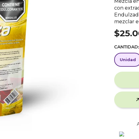
Mezcla en
con extrac
Endulzada 
mezclar en
$25.0
CANTIDAD
Unidad
Unidad
A