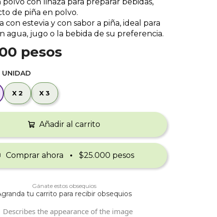
 polvo con linaza para preparar bebidas,
to de piña en polvo.
con estevia y con sabor a piña, ideal para
 agua, jugo o la bebida de su preferencia.
00 pesos
:
UNIDAD
X 2
X 3
X 2
X 3
Añadir al carrito
Comprar ahora
$25.000 pesos
Gánate estos obsequios
granda tu carrito para recibir obsequios