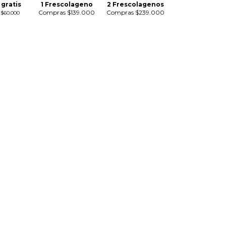
 gratis
1 Frescolageno
2 Frescolagenos
Compras $139.000
Compras $239.000
$60.000