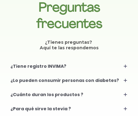
Preguntas
frecuentes
¿Tienes preguntas?
Aquí te las respondemos
¿Tiene registro INVIMA?
Cuenta con
Registro Sanitario en Colombia
¿Lo pueden consumir personas con diabetes?
NSA-0012941-2022
lo que respalda su
comercialización y brinda confianza para su
Nuestra fórmula fue diseñada pensando en la salud
¿Cuánto duran los productos ?
consumo.
metabólica. Al ser un producto
sin azúcares
añadidos y libre de maltodextrina
, evita los picos
El gotero de 30ml trae aproximadamente
600
¿Para qué sirve la stevia ?
bruscos de glucosa. Además, la combinación de
porciones.
proteína de suero y grasas saludables de la crema de
El ice tevia de 300g trae aproximadamente
33
La
estevia
se utiliza principalmente como un
coco promueve una absorción lenta y estable.
Como
porciones.
endulzante de origen vegetal
para dar sabor dulce
con cualquier suplemento, recomendamos consultar
El pastillero de Stevia trae
200 unidades
a alimentos y bebidas sin añadir azúcar. Es una
con su médico tratante para integrarlo de forma
La bolsa de Stevia en polvo trae aproximadamente