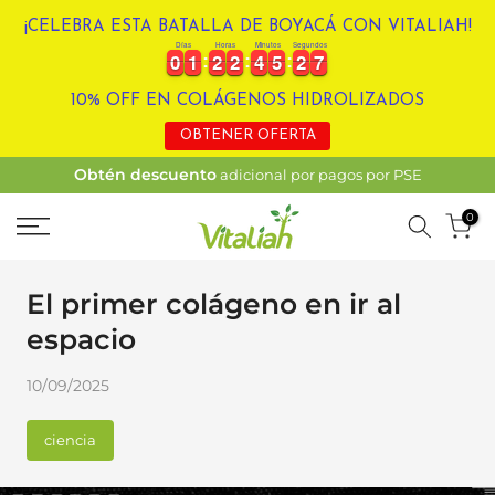
Ir
¡CELEBRA ESTA BATALLA DE BOYACÁ CON VITALIAH!
Días
Horas
Minutos
Segundos
al
0
0
1
1
2
2
2
2
4
4
5
5
2
2
6
0
0
1
1
2
2
2
2
4
4
5
5
2
2
6
7
contenido
10% OFF EN COLÁGENOS HIDROLIZADOS
OBTENER OFERTA
Obtén descuento
adicional por pagos por PSE
0
El primer colágeno en ir al
espacio
10/09/2025
ciencia