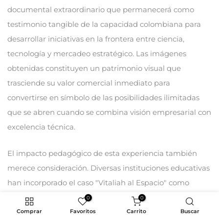
documental extraordinario que permanecerá como
testimonio tangible de la capacidad colombiana para
desarrollar iniciativas en la frontera entre ciencia,
tecnología y mercadeo estratégico. Las imágenes
obtenidas constituyen un patrimonio visual que
trasciende su valor comercial inmediato para
convertirse en símbolo de las posibilidades ilimitadas
que se abren cuando se combina visión empresarial con
excelencia técnica.
El impacto pedagógico de esta experiencia también
merece consideración. Diversas instituciones educativas
han incorporado el caso "Vitaliah al Espacio" como
estudio paradigmático en programas académicos
0
0
relacionados con innovación, biotecnología y marketing
Comprar
Favoritos
Carrito
Buscar