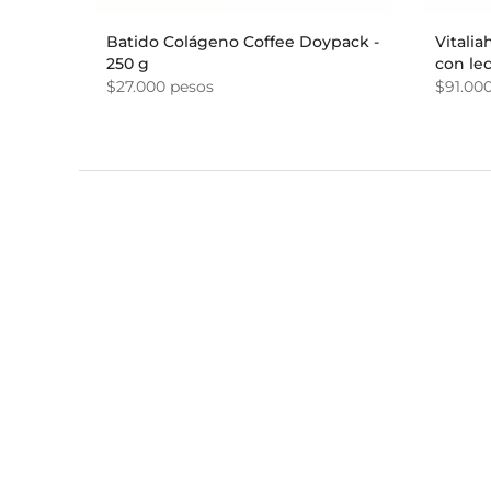
Batido Colágeno Coffee Doypack -
Vitalia
250 g
con le
$27.000 pesos
$91.00