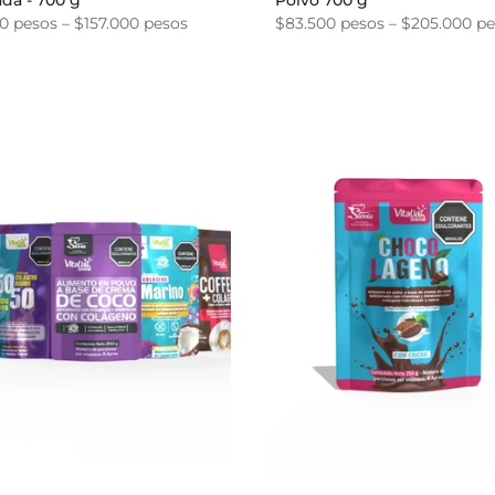
zada - 700 g
Polvo 700 g
0 pesos – $157.000 pesos
$83.500 pesos – $205.000 p