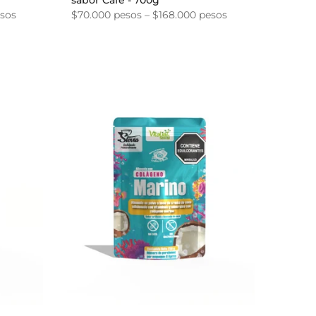
sabor Café - 700g
esos
$70.000 pesos – $168.000 pesos