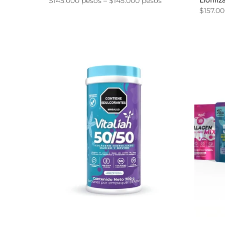
Liofili
$145.000 pesos – $145.000 pesos
$157.00