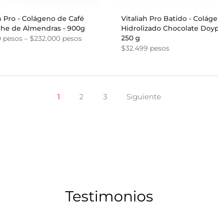
h Pro - Colágeno de Café
Vitaliah Pro Batido - Colág
che de Almendras - 900g
Hidrolizado Chocolate Doyp
250 g
0 pesos – $232.000 pesos
$32.499 pesos
1
2
3
Siguiente
Testimonios