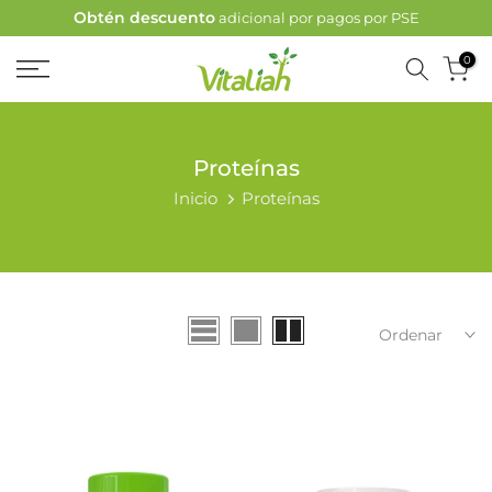
Obtén descuento
adicional por pagos por PSE
Ir
al
0
contenido
Proteínas
Inicio
Proteínas
Ordenar