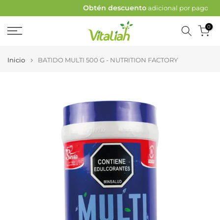
Obtén descuento
adicional por pagos por PSE
Ir
al
0
contenido
Inicio
BATIDO MULTI 500 G - NUTRITION FACTORY