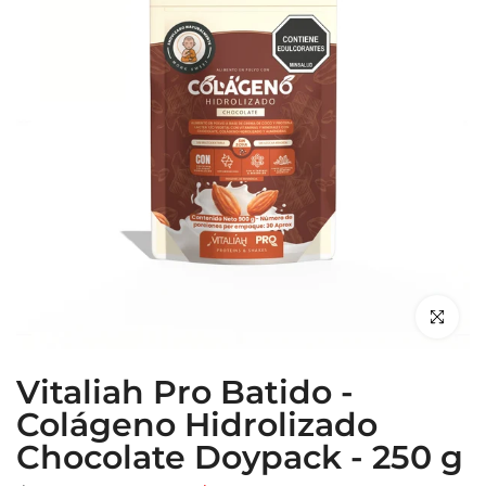
Haz clic p
Vitaliah Pro Batido -
Colágeno Hidrolizado
Chocolate Doypack - 250 g