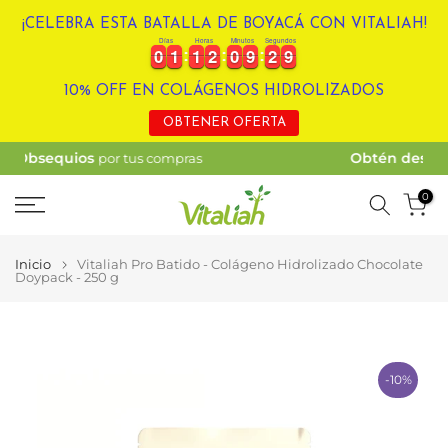
Ir
¡CELEBRA ESTA BATALLA DE BOYACÁ CON VITALIAH!
Días
Horas
Minutos
Segundos
al
0
0
1
1
1
1
2
2
0
0
9
9
2
9
0
0
1
1
1
1
2
2
0
0
9
9
2
3
9
0
contenido
10% OFF EN COLÁGENOS HIDROLIZADOS
OBTENER OFERTA
Obtén descuento
adicional por pagos por PSE
0
Inicio
Vitaliah Pro Batido - Colágeno Hidrolizado Chocolate
Doypack - 250 g
-10%