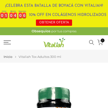
Ir
¡CELEBRA ESTA BATALLA DE BOYACÁ CON VITALIAH!
al
Horas
Minutos
Segundos
0
0
1
1
0
0
4
4
0
0
6
0
0
1
1
0
0
4
4
0
0
6
7
10% OFF EN COLÁGENOS HIDROLIZADOS
contenido
OBTENER OFERTA
Obtén descuento
adicional por pagos por PSE
0
Inicio
Vitaliah Tox Adultos 300 ml