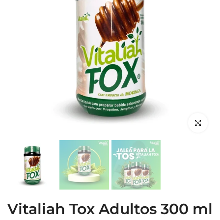
Haz clic p
Vitaliah Tox Adultos 300 ml