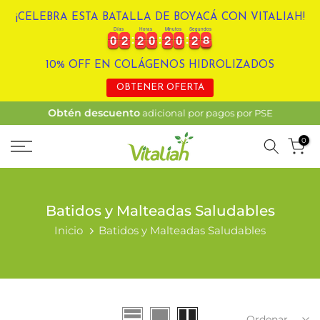
Ir
¡CELEBRA ESTA BATALLA DE BOYACÁ CON VITALIAH!
Días
Horas
Minutos
Segundos
al
0
0
2
2
2
2
0
0
2
2
0
0
2
2
8
0
0
2
2
2
2
0
0
2
2
0
0
2
2
8
9
contenido
10% OFF EN COLÁGENOS HIDROLIZADOS
OBTENER OFERTA
Obtén descuento
adicional por pagos por PSE
0
Batidos y Malteadas Saludables
Inicio
Batidos y Malteadas Saludables
Ordenar